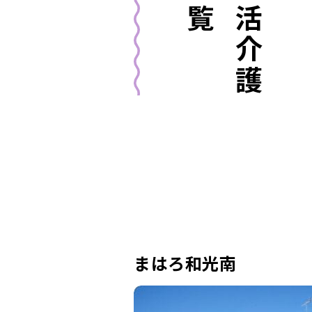
まはろ和光南