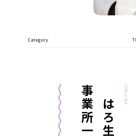
Category
T
事業所一覧
まはろ生活介護
Office list