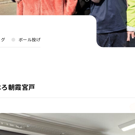
ログ
ボール投げ
はろ朝霞宮戸