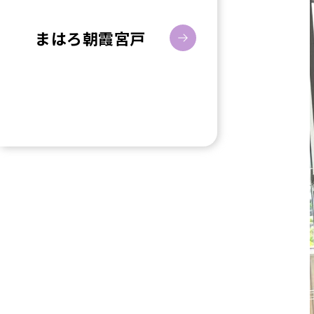
まはろ朝霞宮戸