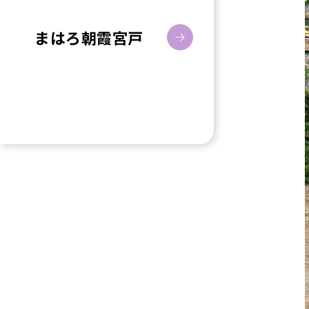
まはろ朝霞宮戸