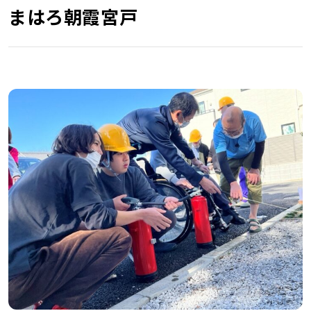
まはろ朝霞宮戸