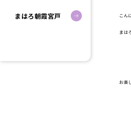
まはろ朝霞宮戸
こん
まは
お楽