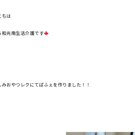
にちは
ろ和光南生活介護です
しみおやつレクにてぱふぇを作りました！！