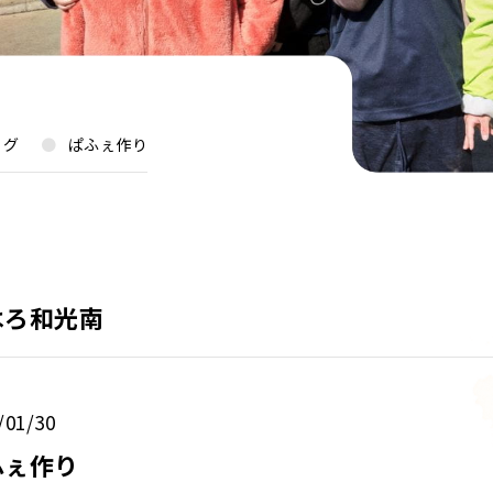
ログ
ぱふぇ作り
はろ和光南
/01/30
ふぇ作り