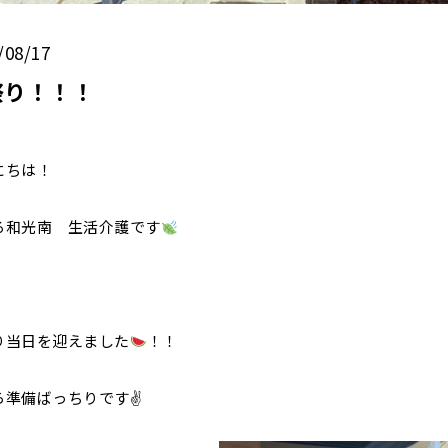
/08/17
祭り！！！
にちは！
ろ和光南 生活介護です
り当日を迎えました
！！
ら準備ばっちりです✌