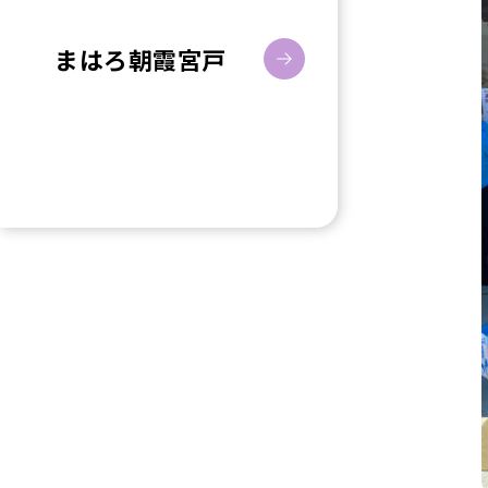
まはろ朝霞宮戸