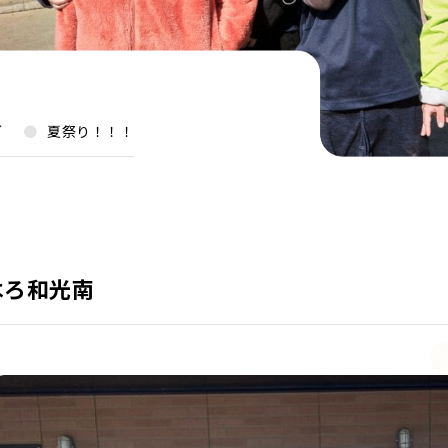
グ
夏祭り！！！
はろ和光南