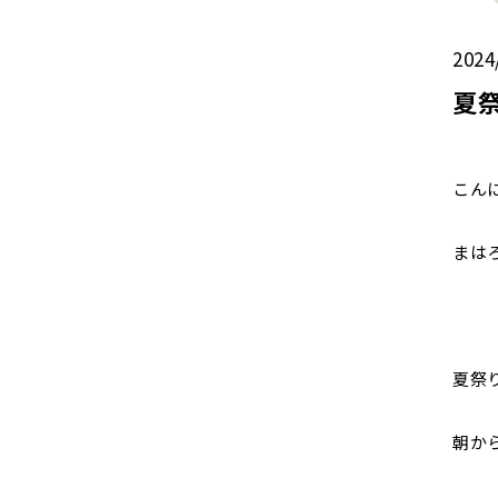
2024
夏
こん
まは
夏祭
朝か