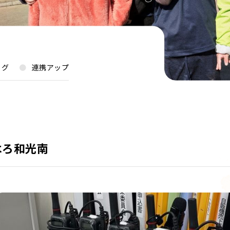
ログ
連携アップ
はろ和光南