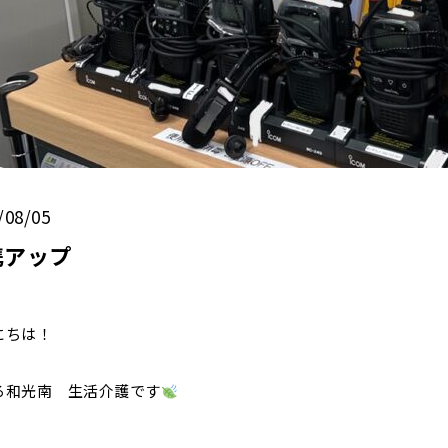
/08/05
携アップ
にちは！
ろ和光南 生活介護です