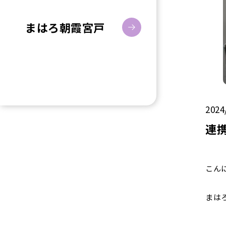
まはろ朝霞宮戸
2024
連
こん
まは