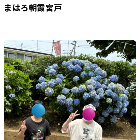
まはろ朝霞宮戸