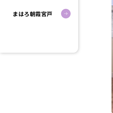
まはろ朝霞宮戸