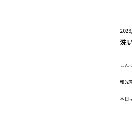
2023
洗
こん
和光
本日