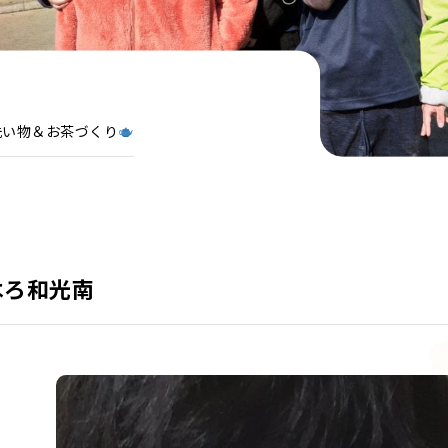
洗い物＆お茶づくり
はろ和光南