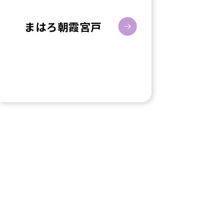
まはろ朝霞宮戸