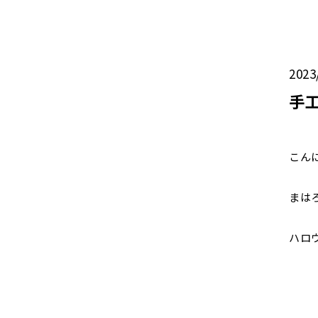
2023
手工
こん
まは
ハロ