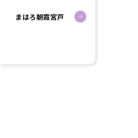
まはろ朝霞宮戸