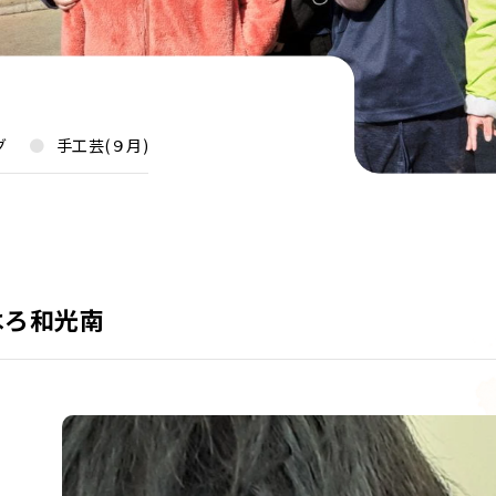
グ
手工芸(９月)
はろ和光南