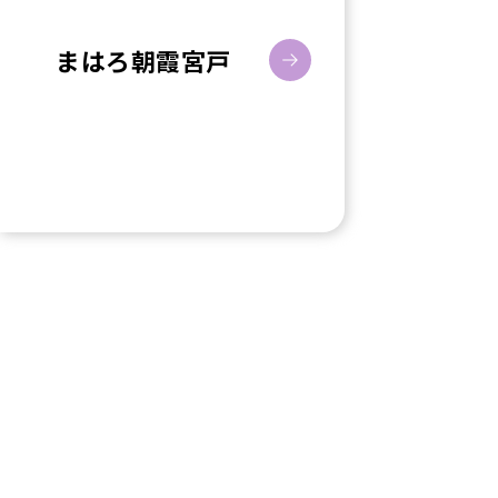
まはろ朝霞宮戸