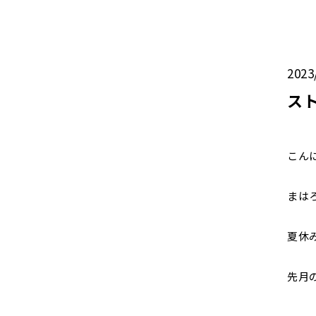
2023
ス
こん
まは
夏休
先月