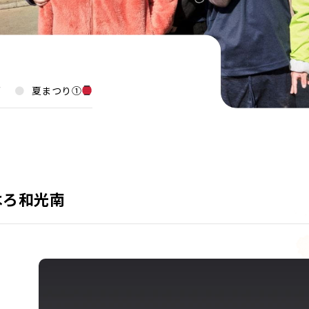
グ
夏まつり①
はろ和光南