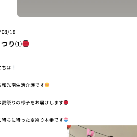
/08/18
まつり①
にちは
ろ和光南生活介護です
は夏祭りの様子をお届けします
に待ちに待った夏祭り本番です