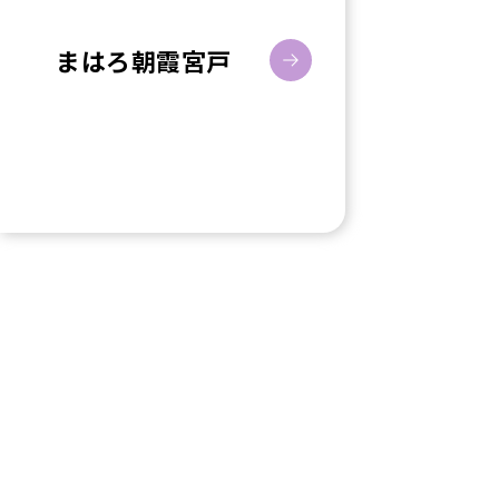
まはろ朝霞宮戸