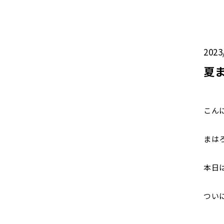
2023
夏
こん
まは
本日
つい