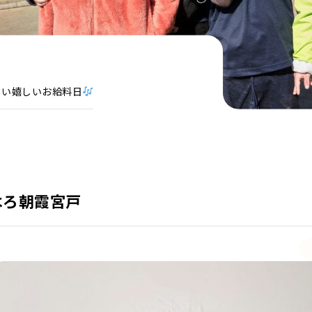
しい嬉しいお給料日
はろ朝霞宮戸