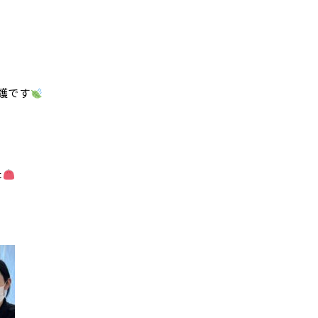
護です
た