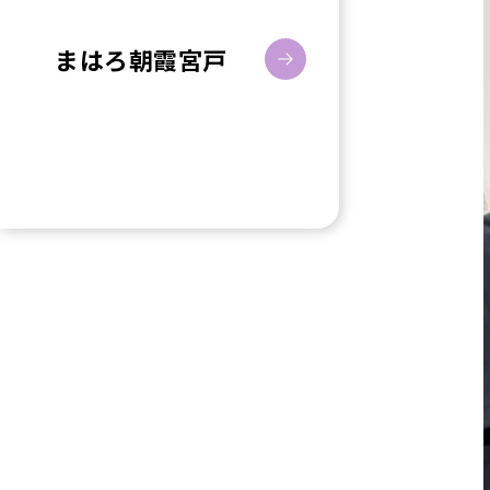
まはろ朝霞宮戸